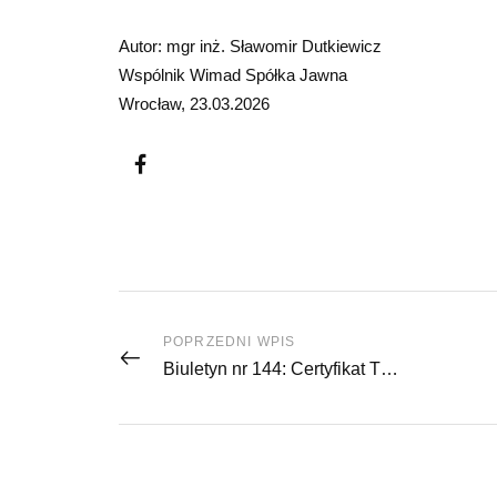
Autor: mgr inż. Sławomir Dutkiewicz
Wspólnik Wimad Spółka Jawna
Wrocław, 23.03.2026
POPRZEDNI WPIS
Biuletyn nr 144: Certyfikat TDT dla urządzenia HUNTER WA 560 z kamerami HE421 Elite i/lub głowicami DSP740TNowe urządzenia do pomiaru i regulacji geometrii HUNTER