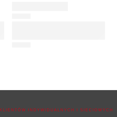
KLIENTÓW INDYWIDUALNYCH I SIECIOWYCH