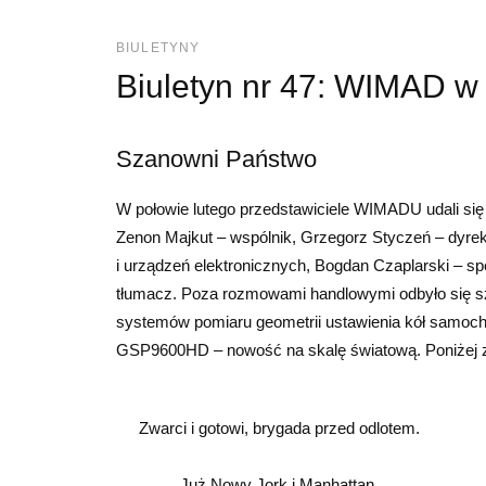
BIULETYNY
Biuletyn nr 47: WIMAD 
Szanowni Państwo
W połowie lutego przedstawiciele WIMADU udali si
Zenon Majkut – wspólnik, Grzegorz Styczeń – dyrek
i urządzeń elektronicznych, Bogdan Czaplarski – sp
tłumacz. Poza rozmowami handlowymi odbyło się s
systemów pomiaru geometrii ustawienia kół samoc
GSP9600HD – nowość na skalę światową. Poniżej 
Zwarci i gotowi, brygada przed odlotem.
Już Nowy Jork i Manhattan.