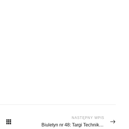
NASTĘPNY WPIS
Biuletyn nr 48: Targi Techniki Motoryzacyjnej Poznań '2009